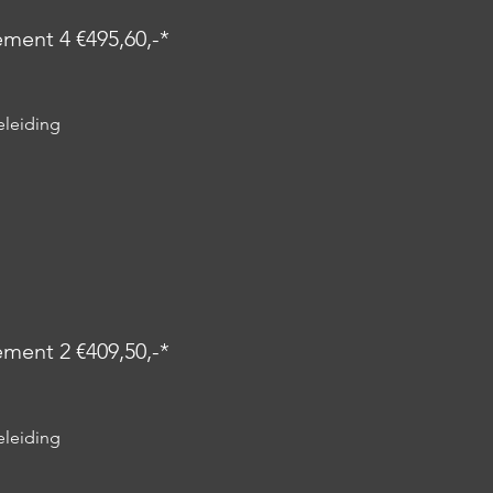
ent 4 €495,60
,-*
eleiding
ent 2 €409,50
,-*
eleiding