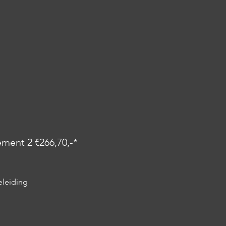
ent 2 €266,70,-*
eleiding