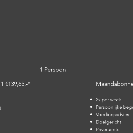
1 Persoon
t
1 €139,65,-*
Maandabonnem
2x per week
g
Persoonlijke beg
Voedingsadvies
Doelgericht
Privéruimte