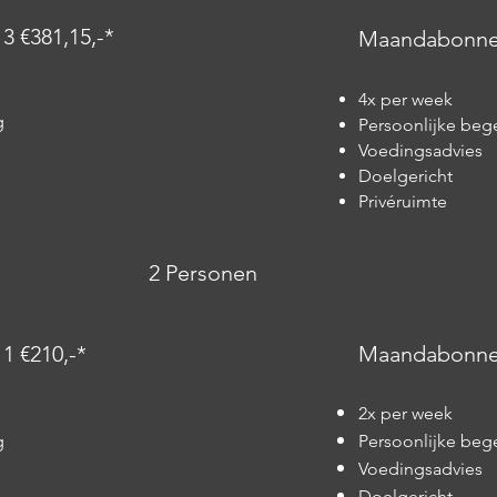
 €381,15,-*
Maandabonnem
4x per week​
g
Persoonlijke beg
Voedingsadvies
Doelgericht
Privéruimte
2 Personen
 €210,-*
Maandabonnem
2x per week
g
Persoonlijke beg
Voedingsadvies
Doelgericht