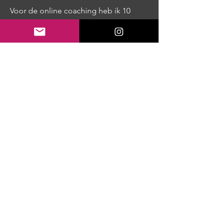
Voor de online coaching heb ik 10
plekken beschikbaar. Zijn de plekken
vol kom je op de wachtlijst te staan.
Prijzen
Online 3: €50,00 per maand, 3 maanden
contract.
Online 6: €45,00 per maand, 6 maanden
contract.
Online 12: €40,00 per maand, 12
maanden contract.